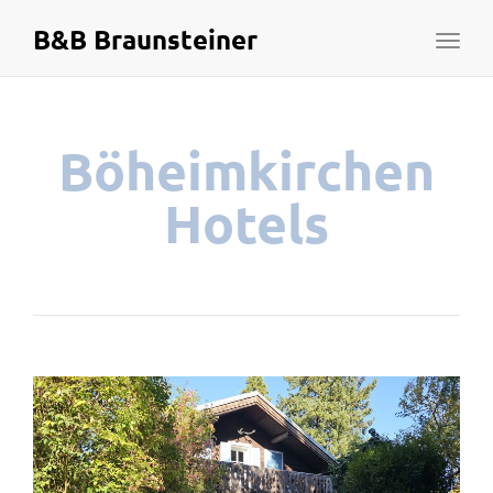
B&B Braunsteiner
Toggl
naviga
Böheimkirchen
Hotels