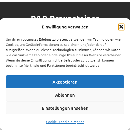
B&B Braunsteiner
Einwilligung verwalten
Hochfeldstraße 15,
3071 Böheimkirchen
Um dir ein optimales Erlebnis zu bieten, verwenden wir Technologien wie
Cookies, um Geräteinformationen zu speichern und/oder darauf
Phone
+43 664 6585858
zuzugreifen. Wenn du diesen Technologien zustimmst, können wir Daten
wie das Surfverhalten oder eindeutige IDs auf dieser Website verarbeiten.
E-Mail:
robraunsteiner@yahoo.de
Wenn du deine Einwillligung nicht erteilst oder zurückziehst, können
bestimmte Merkmale und Funktionen beeinträchtigt werden.
Akzeptieren
Ablehnen
Einstellungen ansehen
Cookie-Richtlinie
Imprint