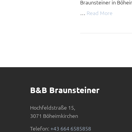
Braunsteiner in Böhei
…
Read More
B&B Braunsteiner
Hochfeldstraße 15,
3071 Böheimkirchen
Telefon:
+43 664 6585858