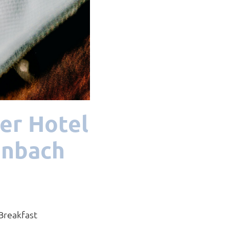
er Hotel
enbach
Breakfast