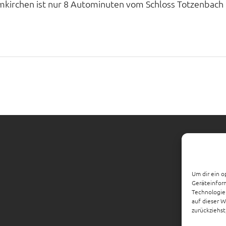
mkirchen ist nur 8 Autominuten vom Schloss Totzenbach 
Um dir ein o
Geräteinfor
Technologien
auf dieser W
zurückziehs